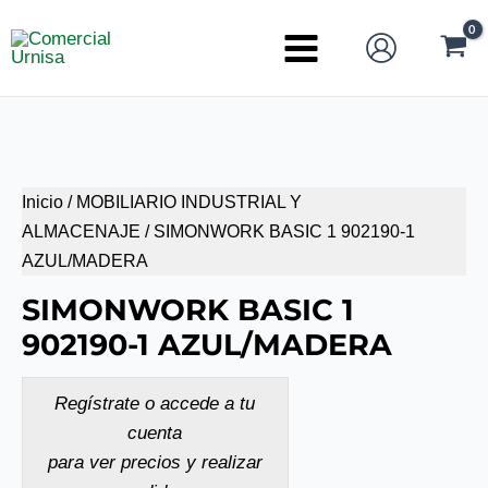
Ir
al
Main
contenido
Menu
Inicio
/
MOBILIARIO INDUSTRIAL Y
ALMACENAJE
/ SIMONWORK BASIC 1 902190-1
AZUL/MADERA
SIMONWORK BASIC 1
902190-1 AZUL/MADERA
Regístrate o accede a tu
cuenta
para ver precios y realizar