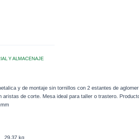
RIAL Y ALMACENAJE
etalica y de montaje sin tornillos con 2 estantes de aglome
in aristas de corte. Mesa ideal para taller o trastero. Prod
0 mm
29,37 kg