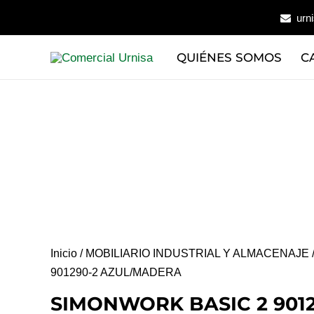
Ir
urn
al
contenido
QUIÉNES SOMOS
C
Inicio
/
MOBILIARIO INDUSTRIAL Y ALMACENAJE
901290-2 AZUL/MADERA
SIMONWORK BASIC 2 9012