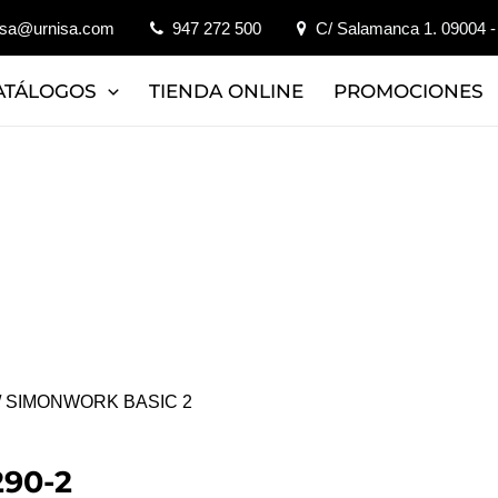
isa@urnisa.com
947 272 500
C/ Salamanca 1. 09004 -
ATÁLOGOS
TIENDA ONLINE
PROMOCIONES
/ SIMONWORK BASIC 2
90-2