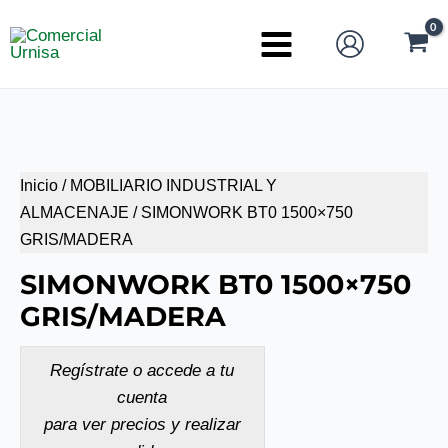
Ir
al
Main
contenido
Menu
Inicio
/
MOBILIARIO INDUSTRIAL Y
ALMACENAJE
/ SIMONWORK BT0 1500×750
GRIS/MADERA
SIMONWORK BT0 1500×750
GRIS/MADERA
Regístrate o accede a tu
cuenta
para ver precios y realizar