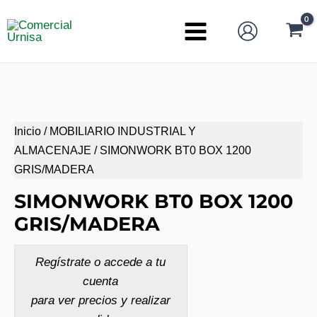
Ir
al
Main
contenido
Menu
Inicio
/
MOBILIARIO INDUSTRIAL Y
ALMACENAJE
/ SIMONWORK BT0 BOX 1200
GRIS/MADERA
SIMONWORK BT0 BOX 1200
GRIS/MADERA
Regístrate o accede a tu
cuenta
para ver precios y realizar