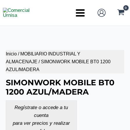
Ir
al
Main
contenido
Menu
Inicio
/
MOBILIARIO INDUSTRIAL Y
ALMACENAJE
/ SIMONWORK MOBILE BT0 1200
AZUL/MADERA
SIMONWORK MOBILE BT0
1200 AZUL/MADERA
Regístrate o accede a tu
cuenta
para ver precios y realizar