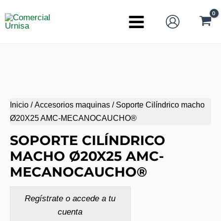
Ir
al
Main
contenido
Menu
Inicio
/
Accesorios maquinas
/ Soporte Cilíndrico macho
Ø20X25 AMC-MECANOCAUCHO®
SOPORTE CILÍNDRICO
MACHO Ø20X25 AMC-
MECANOCAUCHO®
Regístrate o accede a tu
cuenta