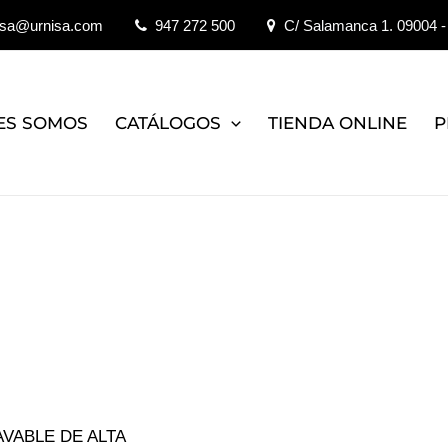
isa@urnisa.com
947 272 500
C/ Salamanca 1. 09004 -
ES SOMOS
CATÁLOGOS
TIENDA ONLINE
P
AVABLE DE ALTA