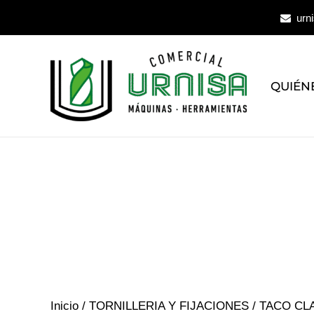
Ir
urn
al
contenido
QUIÉN
Inicio
/
TORNILLERIA Y FIJACIONES
/ TACO CL