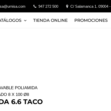
isa@urnisa.com
947 272 500
C/ Salamanca 1. 09004 -
ATÁLOGOS
TIENDA ONLINE
PROMOCIONES
AVABLE POLIAMIDA
DO 8 X 100 Ø8
DA 6.6 TACO