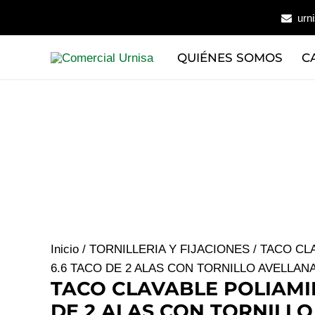
Ir
urn
al
contenido
QUIÉNES SOMOS
C
Inicio
/
TORNILLERIA Y FIJACIONES
/ TACO CL
6.6 TACO DE 2 ALAS CON TORNILLO AVELLANA
TACO CLAVABLE POLIAMI
DE 2 ALAS CON TORNILLO