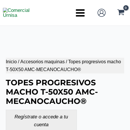
Ir
al
Main
contenido
Menu
Inicio
/
Accesorios maquinas
/ Topes progresivos macho
T-50X50 AMC-MECANOCAUCHO®
TOPES PROGRESIVOS
MACHO T-50X50 AMC-
MECANOCAUCHO®
Regístrate o accede a tu
cuenta