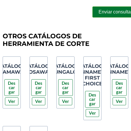
OTROS CATÁLOGOS DE
HERRAMIENTA DE CORTE
CATÁLOGO
CATÁLOGO
CATÁLOGO
CATÁLOGO
CATÁLOG
YAMAWA
OSAWA
TUNGALOY
KENNAMETAL
KENNAMET
FIRST
Des
Des
Des
Des
CHOICE
car
car
car
car
gar
gar
gar
gar
Des
car
Ver
Ver
Ver
Ver
gar
Ver