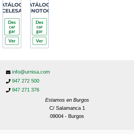
CATÁLOGO
CATÁLOGO
CELESA
INNOTOOL
Des
Des
car
car
gar
gar
Ver
Ver
info@urnisa.com
947 272 500
947 271 376
Estamos en Burgos
C/ Salamanca 1
09004 - Burgos