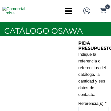
Ir
al
Main
contenido
Menu
CATÁLOGO OSAWA
PIDA
PRESUPUEST
Indique la
referencia o
referencias del
catálogo, la
cantidad y sus
datos de
contacto.
Referencia(s) *